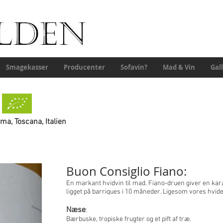
Smagekasser
Producenter
Sofavin?
Mad & Vin
Gall
T
ma, Toscana, Italien
Buon Consiglio Fiano:
En markant hvidvin til mad. Fiano-druen giver en kar
ligget på barriques i 10 måneder. Ligesom vores hvid
Næse
:
Bærbuske, tropiske frugter og et pift af træ.