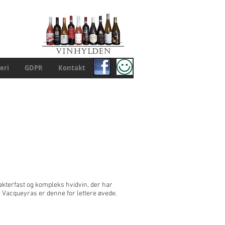
eri
GDPR
Kontakt
akterfast og kompleks hvidvin, der har
e Vacqueyras er denne for lettere øvede.