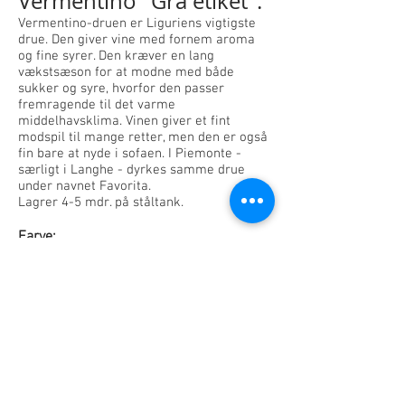
Vermentino "Grå etiket":
Vermentino-druen er Liguriens vigtigste
drue. Den giver vine med fornem aroma
og fine syrer. Den kræver en lang
vækstsæson for at modne med både
sukker og syre, hvorfor den passer
fremragende til det varme
middelhavsklima. Vinen giver et fint
modspil til mange retter, men den er også
fin bare at nyde i sofaen. I Piemonte -
særligt i Langhe - dyrkes samme drue
under navnet Favorita.
Lagrer 4-5 mdr. på ståltank.
Farve:
Lys gylden.
Næse
:
Intens, sofistikeret, mineralsk vin med
noter af citrus, vildæble og undertone af
fersken og akaciehonning.
Smag:
Kraftig, f
risk og afbalanceret.