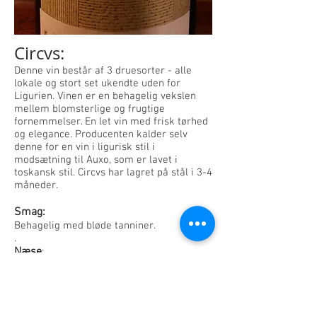
Circvs:
Denne vin består af 3 druesorter - alle
lokale og stort set ukendte uden for
Ligurien. Vinen er en behagelig vekslen
mellem blomsterlige og frugtige
fornemmelser. En let vin med frisk tørhed
og elegance. Producenten kalder selv
denne for en vin i ligurisk stil i
modsætning til Auxo, som er lavet i
toskansk stil. Circvs har lagret på stål i 3-4
måneder.
Smag:
Behagelig med bløde tanniner.
.
Næse
:
Noter af blomster og efterårsfrugter.
Farve:
Rubinrød.